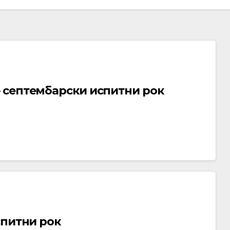
 септембарски испитни рок
спитни рок