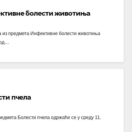
ективне болести животиња
та из предмета Инфективне болести животиња
 од…
сти пчела
редмета Болести пчела одржаће се у среду 11.