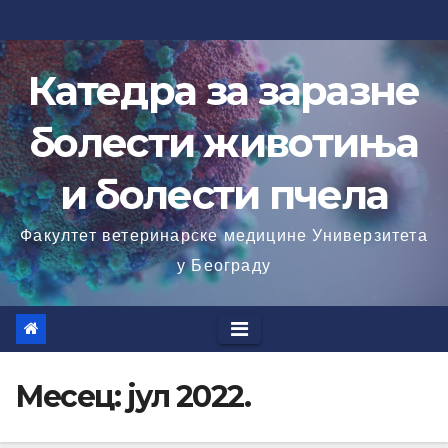
Skip
to
content
Катедра за заразне
болести животиња
и болести пчела
Факултет ветеринарске медицине Универзитета
у Београду
Месец:
јул 2022.