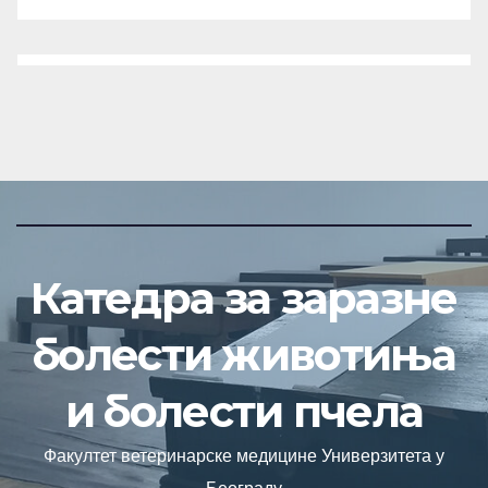
Катедра за заразне
болести животиња
и болести пчела
Факултет ветеринарске медицине Универзитета у