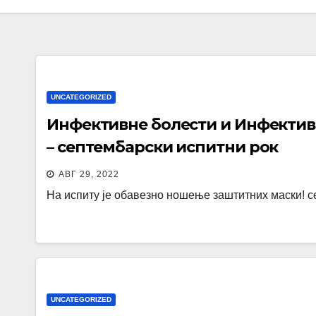
UNCATEGORIZED
Инфективне болести и Инфективн
– септембарски испитни рок
АВГ 29, 2022
На испиту је обавезно ношење заштитних маски! 
UNCATEGORIZED