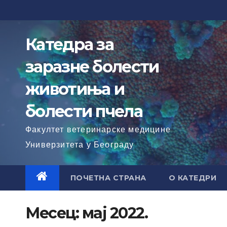
Skip
to
content
Катедра за
заразне болести
животиња и
болести пчела
Факултет ветеринарске медицине
Универзитета у Београду
ПОЧЕТНА СТРАНА
О КАТЕДРИ
Месец:
мај 2022.